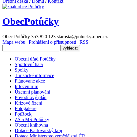
Úřední deska
/
Domů
/
Kontakt
Obec
Potůčky
Obec Potůčky
353 820 123
starosta@potucky-obec.cz
Mapa webu
|
Prohlášení o přístupnosti
|
RSS
Obecní úřad Potůčky
Sportovní hala
Spolky
Turistické informace
Plánované akce
Infocentrum
Územní plánování
Povodňový plán
Krizové řízení
Fotogalerie
PotRock
ZŠ a MŠ Potůčky
Obecní knihovna
Dotace Karlovarský kraj
Dotace Ministerstvo zemědělství ČR