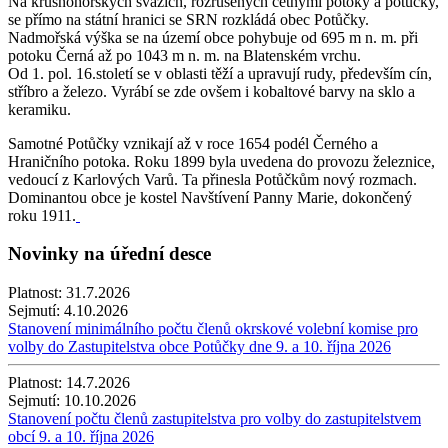
Na krušnohorských svazích, rozrušených četnými potoky a potůčky,
se přímo na státní hranici se SRN rozkládá obec Potůčky.
Nadmořská výška se na území obce pohybuje od 695 m n. m. při
potoku Černá až po 1043 m n. m. na Blatenském vrchu.
Od 1. pol. 16.století se v oblasti těží a upravují rudy, především cín,
stříbro a železo. Vyrábí se zde ovšem i kobaltové barvy na sklo a
keramiku.
Samotné Potůčky vznikají až v roce 1654 podél Černého a
Hraničního potoka. Roku 1899 byla uvedena do provozu železnice,
vedoucí z Karlových Varů. Ta přinesla Potůčkům nový rozmach.
Dominantou obce je kostel Navštívení Panny Marie, dokončený
roku 1911.
Novinky na úřední desce
Platnost:
31.7.2026
Sejmutí:
4.10.2026
Stanovení minimálního počtu členů okrskové volební komise pro
volby do Zastupitelstva obce Potůčky dne 9. a 10. října 2026
Platnost:
14.7.2026
Sejmutí:
10.10.2026
Stanovení počtu členů zastupitelstva pro volby do zastupitelstvem
obcí 9. a 10. října 2026