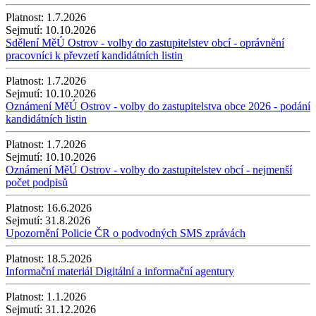
Platnost:
1.7.2026
Sejmutí:
10.10.2026
Sdělení MěÚ Ostrov - volby do zastupitelstev obcí - oprávnění
pracovníci k převzetí kandidátních listin
Platnost:
1.7.2026
Sejmutí:
10.10.2026
Oznámení MěÚ Ostrov - volby do zastupitelstva obce 2026 - podání
kandidátních listin
Platnost:
1.7.2026
Sejmutí:
10.10.2026
Oznámení MěÚ Ostrov - volby do zastupitelstev obcí - nejmenší
počet podpisů
Platnost:
16.6.2026
Sejmutí:
31.8.2026
Upozornění Policie ČR o podvodných SMS zprávách
Platnost:
18.5.2026
Informační materiál Digitální a informační agentury
Platnost:
1.1.2026
Sejmutí:
31.12.2026