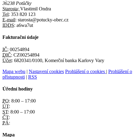
36238 Potůčky
Starosta:
Vlastimil Ondra
Tel:
353 820 123
E-mail:
starosta@potucky-obec.cz
IDDS:
a6wa7ut
Fakturační údaje
IČ:
00254894
DIČ:
CZ00254894
Účet:
6820341/0100, Komerční banka Karlovy Vary
Mapa webu
|
Nastavení cookies
Prohlášení o cookies
|
Prohlášení o
přístupnosti
|
RSS
Úřední hodiny
PO:
8:00 – 17:00
ÚT:
ST:
8:00 – 17:00
ČT:
PÁ:
Mapa