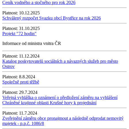
Ceník vodného a stočného pro rok 2026
Platnost:
10.12.2025
Schválený rozpočet Svazku obcí Bystřice na rok 2026
Platnost:
31.10.2025
Projekt "72 hodin"
Informace od ministra vnitra ČR
Platnost:
11.12.2024
Katalog poskytovatelů sociálních a návazných služeb pro město
Ostrov
Platnost:
8.8.2024
Společně proti těžbě
Platnost:
29.7.2024
Veřejná vyhláška o oznámení o předložení záměru na vyhlášení
Chráněné krajinné oblasti Krušné hory k projednání
Platnost:
11.7.2024
Zveřejnění záměru obce pronajmout a následně odprodat nemovitý
majetek - p.p.č. 1086/8