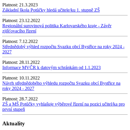
Platnost:
21.3.2023
Základní škola Potůčky hledá učitele/ku 1. stupně ZŠ
Platnost:
23.12.2022
Regionální surovinová politika Karlovarského kraje - Závěr
zjišťovacího řízení
Platnost:
7.12.2022
Střednědobý výhled rozpočtu Svazku obcí Bystřice na roky 2024 -
2027
Platnost:
28.11.2022
Informace MVČR k datovým schránkám od 1.1.2023
Platnost:
10.11.2022
Návrh střednědobého výhledu rozpočtu Svazku obcí Bystřice na
roky 2024 - 2027
Platnost:
28.7.2022
ZŠ a MŠ Potůčky vyhlašuje výběrové řízení na pozici učitel/ka pro
první stupeň
Aktuality