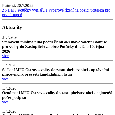
Platnost:
28.7.2022
ZŠ a MŠ Potůčky vyhlašuje výběrové řízení na pozici učitel/ka pro
první stupeň
Aktuality
31.7.2026
Stanovení minimálního počtu členů okrskové volební komise
pro volby do Zastupitelstva obce Potůčky dne 9. a 10. října
2026
více
1.7.2026
Sdělení MěÚ Ostrov - volby do zastupitelstev obcí - oprávnění
pracovníci k převzetí kandidátních listin
více
1.7.2026
Oznámení MěÚ Ostrov - volby do zastupitelstev obcí - nejmenší
počet podpisů
více
1.7.2026