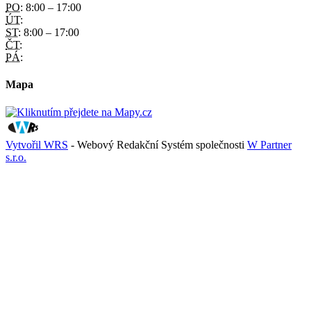
PO:
8:00 – 17:00
ÚT:
ST:
8:00 – 17:00
ČT:
PÁ:
Mapa
Vytvořil WRS
- Webový Redakční Systém společnosti
W Partner
s.r.o.