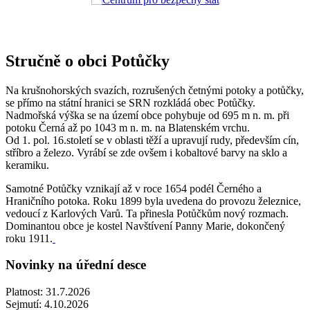
Stručně o obci Potůčky
Na krušnohorských svazích, rozrušených četnými potoky a potůčky,
se přímo na státní hranici se SRN rozkládá obec Potůčky.
Nadmořská výška se na území obce pohybuje od 695 m n. m. při
potoku Černá až po 1043 m n. m. na Blatenském vrchu.
Od 1. pol. 16.století se v oblasti těží a upravují rudy, především cín,
stříbro a železo. Vyrábí se zde ovšem i kobaltové barvy na sklo a
keramiku.
Samotné Potůčky vznikají až v roce 1654 podél Černého a
Hraničního potoka. Roku 1899 byla uvedena do provozu železnice,
vedoucí z Karlových Varů. Ta přinesla Potůčkům nový rozmach.
Dominantou obce je kostel Navštívení Panny Marie, dokončený
roku 1911.
Novinky na úřední desce
Platnost:
31.7.2026
Sejmutí:
4.10.2026