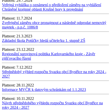
Platnost:
29.7.2024
Veřejná vyhláška o oznámení o předložení záměru na vyhlášení
Chráněné krajinné oblasti Krušné hory k projednání
Platnost:
11.7.2024
Zveřejnění záměru obce pronajmout a následně odprodat nemovitý
majetek - p.p.č. 1086/8
Platnost:
21.3.2023
Základní škola Potůčky hledá učitele/ku 1. stupně ZŠ
Platnost:
23.12.2022
Regionální surovinová politika Karlovarského kraje - Závěr
zjišťovacího řízení
Platnost:
7.12.2022
Střednědobý výhled rozpočtu Svazku obcí Bystřice na roky 2024 -
2027
Platnost:
28.11.2022
Informace MVČR k datovým schránkám od 1.1.2023
Platnost:
10.11.2022
Návrh střednědobého výhledu rozpočtu Svazku obcí Bystřice na
roky 2024 - 2027