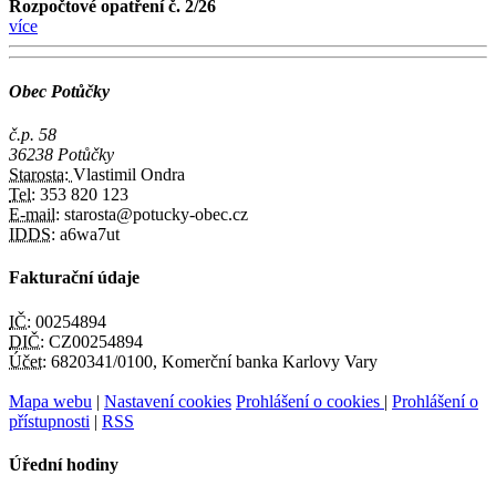
Rozpočtové opatření č. 2/26
více
Obec Potůčky
č.p. 58
36238 Potůčky
Starosta:
Vlastimil Ondra
Tel:
353 820 123
E-mail:
starosta@potucky-obec.cz
IDDS:
a6wa7ut
Fakturační údaje
IČ:
00254894
DIČ:
CZ00254894
Účet:
6820341/0100, Komerční banka Karlovy Vary
Mapa webu
|
Nastavení cookies
Prohlášení o cookies
|
Prohlášení o
přístupnosti
|
RSS
Úřední hodiny