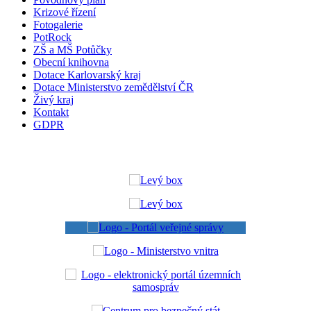
Krizové řízení
Fotogalerie
PotRock
ZŠ a MŠ Potůčky
Obecní knihovna
Dotace Karlovarský kraj
Dotace Ministerstvo zemědělství ČR
Živý kraj
Kontakt
GDPR