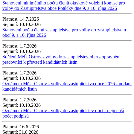
Stanovení minimálního počtu členů okrskové volební komise pro
volby do Zastupitelstva obce Potůčky dne 9. a 10. října 2026
Platnost:
14.7.2026
Sejmutí:
10.10.2026
Stanovení počtu členů zastupitelstva pro volby do zastupitelstvem
obcí 9. a 10. října 2026
Platnost:
1.7.2026
Sejmutí:
10.10.2026
Sdělení MěÚ Ostrov - volby do zastupitelstev obcí - oprávnění
pracovníci k převzetí kandidátních listin
Platnost:
1.7.2026
Sejmutí:
10.10.2026
Oznámení MěÚ Ostrov - volby do zastupitelstva obce 2026 - podání
kandidátních listin
Platnost:
1.7.2026
Sejmutí:
10.10.2026
Oznámení MěÚ Ostrov - volby do zastupitelstev obcí - nejmenší
počet podpisů
Platnost:
16.6.2026
Sejmutí:
31.8.2026