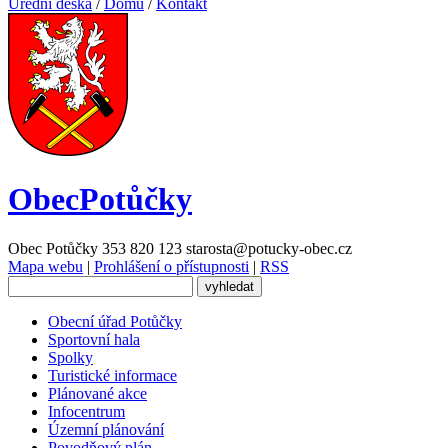
Úřední deska
/
Domů
/
Kontakt
Obec
Potůčky
Obec Potůčky
353 820 123
starosta@potucky-obec.cz
Mapa webu
|
Prohlášení o přístupnosti
|
RSS
Obecní úřad Potůčky
Sportovní hala
Spolky
Turistické informace
Plánované akce
Infocentrum
Územní plánování
Povodňový plán