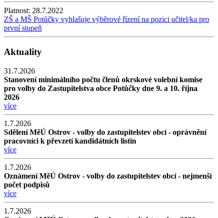
Platnost:
28.7.2022
ZŠ a MŠ Potůčky vyhlašuje výběrové řízení na pozici učitel/ka pro
první stupeň
Aktuality
31.7.2026
Stanovení minimálního počtu členů okrskové volební komise
pro volby do Zastupitelstva obce Potůčky dne 9. a 10. října
2026
více
1.7.2026
Sdělení MěÚ Ostrov - volby do zastupitelstev obcí - oprávnění
pracovníci k převzetí kandidátních listin
více
1.7.2026
Oznámení MěÚ Ostrov - volby do zastupitelstev obcí - nejmenší
počet podpisů
více
1.7.2026