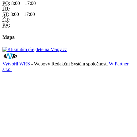
PO:
8:00 – 17:00
ÚT:
ST:
8:00 – 17:00
ČT:
PÁ:
Mapa
Vytvořil WRS
- Webový Redakční Systém společnosti
W Partner
s.r.o.