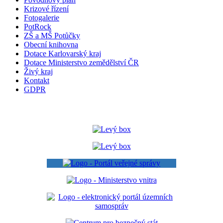
Krizové řízení
Fotogalerie
PotRock
ZŠ a MŠ Potůčky
Obecní knihovna
Dotace Karlovarský kraj
Dotace Ministerstvo zemědělství ČR
Živý kraj
Kontakt
GDPR