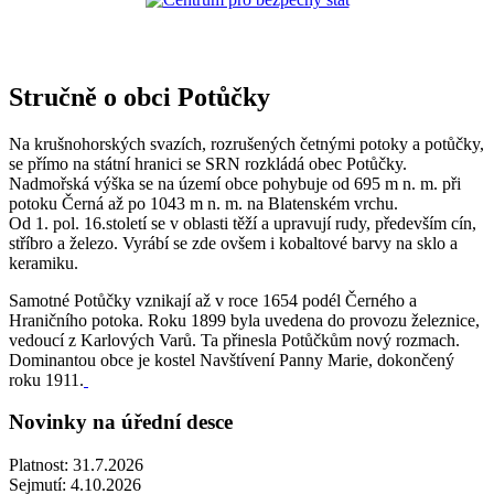
Stručně o obci Potůčky
Na krušnohorských svazích, rozrušených četnými potoky a potůčky,
se přímo na státní hranici se SRN rozkládá obec Potůčky.
Nadmořská výška se na území obce pohybuje od 695 m n. m. při
potoku Černá až po 1043 m n. m. na Blatenském vrchu.
Od 1. pol. 16.století se v oblasti těží a upravují rudy, především cín,
stříbro a železo. Vyrábí se zde ovšem i kobaltové barvy na sklo a
keramiku.
Samotné Potůčky vznikají až v roce 1654 podél Černého a
Hraničního potoka. Roku 1899 byla uvedena do provozu železnice,
vedoucí z Karlových Varů. Ta přinesla Potůčkům nový rozmach.
Dominantou obce je kostel Navštívení Panny Marie, dokončený
roku 1911.
Novinky na úřední desce
Platnost:
31.7.2026
Sejmutí:
4.10.2026