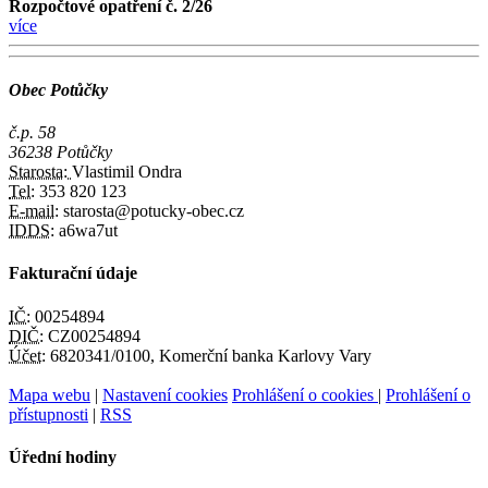
Rozpočtové opatření č. 2/26
více
Obec Potůčky
č.p. 58
36238 Potůčky
Starosta:
Vlastimil Ondra
Tel:
353 820 123
E-mail:
starosta@potucky-obec.cz
IDDS:
a6wa7ut
Fakturační údaje
IČ:
00254894
DIČ:
CZ00254894
Účet:
6820341/0100, Komerční banka Karlovy Vary
Mapa webu
|
Nastavení cookies
Prohlášení o cookies
|
Prohlášení o
přístupnosti
|
RSS
Úřední hodiny