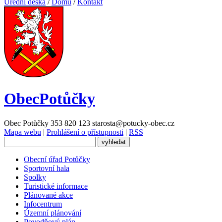
Úřední deska
/
Domů
/
Kontakt
Obec
Potůčky
Obec Potůčky
353 820 123
starosta@potucky-obec.cz
Mapa webu
|
Prohlášení o přístupnosti
|
RSS
Obecní úřad Potůčky
Sportovní hala
Spolky
Turistické informace
Plánované akce
Infocentrum
Územní plánování
Povodňový plán