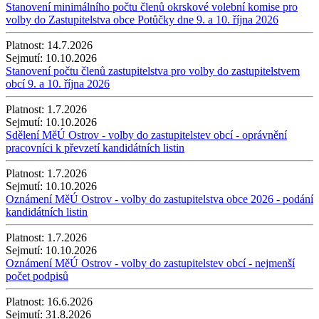
Stanovení minimálního počtu členů okrskové volební komise pro
volby do Zastupitelstva obce Potůčky dne 9. a 10. října 2026
Platnost:
14.7.2026
Sejmutí:
10.10.2026
Stanovení počtu členů zastupitelstva pro volby do zastupitelstvem
obcí 9. a 10. října 2026
Platnost:
1.7.2026
Sejmutí:
10.10.2026
Sdělení MěÚ Ostrov - volby do zastupitelstev obcí - oprávnění
pracovníci k převzetí kandidátních listin
Platnost:
1.7.2026
Sejmutí:
10.10.2026
Oznámení MěÚ Ostrov - volby do zastupitelstva obce 2026 - podání
kandidátních listin
Platnost:
1.7.2026
Sejmutí:
10.10.2026
Oznámení MěÚ Ostrov - volby do zastupitelstev obcí - nejmenší
počet podpisů
Platnost:
16.6.2026
Sejmutí:
31.8.2026