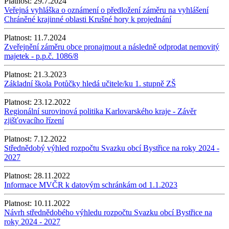
Platnost:
29.7.2024
Veřejná vyhláška o oznámení o předložení záměru na vyhlášení
Chráněné krajinné oblasti Krušné hory k projednání
Platnost:
11.7.2024
Zveřejnění záměru obce pronajmout a následně odprodat nemovitý
majetek - p.p.č. 1086/8
Platnost:
21.3.2023
Základní škola Potůčky hledá učitele/ku 1. stupně ZŠ
Platnost:
23.12.2022
Regionální surovinová politika Karlovarského kraje - Závěr
zjišťovacího řízení
Platnost:
7.12.2022
Střednědobý výhled rozpočtu Svazku obcí Bystřice na roky 2024 -
2027
Platnost:
28.11.2022
Informace MVČR k datovým schránkám od 1.1.2023
Platnost:
10.11.2022
Návrh střednědobého výhledu rozpočtu Svazku obcí Bystřice na
roky 2024 - 2027