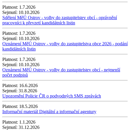
Platnost:
1.7.2026
Sejmutí:
10.10.2026
Sdělení MěÚ Ostrov - volby do zastupitelstev obcí - oprávnění
pracovníci k převzetí kandidátních listin
Platnost:
1.7.2026
Sejmutí:
10.10.2026
Oznámení MěÚ Ostrov - volby do zastupitelstva obce 2026 - podání
kandidátních listin
Platnost:
1.7.2026
Sejmutí:
10.10.2026
Oznámení MěÚ Ostrov - volby do zastupitelstev obcí - nejmenší
počet podpisů
Platnost:
16.6.2026
Sejmutí:
31.8.2026
Upozornění Policie ČR o podvodných SMS zprávách
Platnost:
18.5.2026
Informační materiál Digitální a informační agentury
Platnost:
1.1.2026
Sejmutí:
31.12.2026