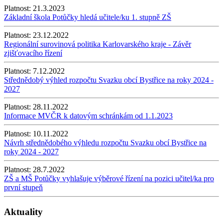
Platnost:
21.3.2023
Základní škola Potůčky hledá učitele/ku 1. stupně ZŠ
Platnost:
23.12.2022
Regionální surovinová politika Karlovarského kraje - Závěr
zjišťovacího řízení
Platnost:
7.12.2022
Střednědobý výhled rozpočtu Svazku obcí Bystřice na roky 2024 -
2027
Platnost:
28.11.2022
Informace MVČR k datovým schránkám od 1.1.2023
Platnost:
10.11.2022
Návrh střednědobého výhledu rozpočtu Svazku obcí Bystřice na
roky 2024 - 2027
Platnost:
28.7.2022
ZŠ a MŠ Potůčky vyhlašuje výběrové řízení na pozici učitel/ka pro
první stupeň
Aktuality