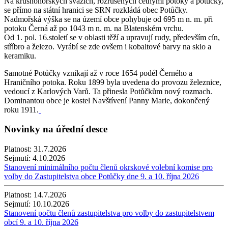
Na krušnohorských svazích, rozrušených četnými potoky a potůčky,
se přímo na státní hranici se SRN rozkládá obec Potůčky.
Nadmořská výška se na území obce pohybuje od 695 m n. m. při
potoku Černá až po 1043 m n. m. na Blatenském vrchu.
Od 1. pol. 16.století se v oblasti těží a upravují rudy, především cín,
stříbro a železo. Vyrábí se zde ovšem i kobaltové barvy na sklo a
keramiku.
Samotné Potůčky vznikají až v roce 1654 podél Černého a
Hraničního potoka. Roku 1899 byla uvedena do provozu železnice,
vedoucí z Karlových Varů. Ta přinesla Potůčkům nový rozmach.
Dominantou obce je kostel Navštívení Panny Marie, dokončený
roku 1911.
Novinky na úřední desce
Platnost:
31.7.2026
Sejmutí:
4.10.2026
Stanovení minimálního počtu členů okrskové volební komise pro
volby do Zastupitelstva obce Potůčky dne 9. a 10. října 2026
Platnost:
14.7.2026
Sejmutí:
10.10.2026
Stanovení počtu členů zastupitelstva pro volby do zastupitelstvem
obcí 9. a 10. října 2026