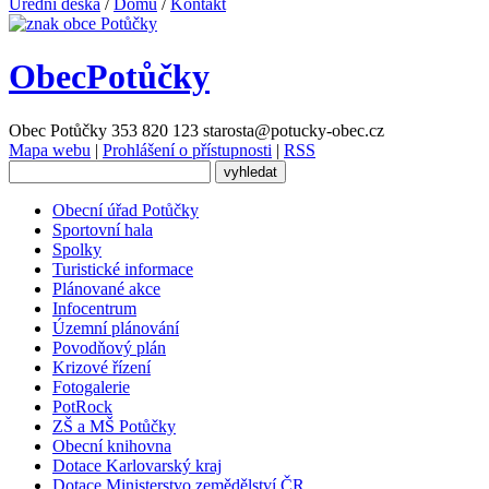
Úřední deska
/
Domů
/
Kontakt
Obec
Potůčky
Obec Potůčky
353 820 123
starosta@potucky-obec.cz
Mapa webu
|
Prohlášení o přístupnosti
|
RSS
Obecní úřad Potůčky
Sportovní hala
Spolky
Turistické informace
Plánované akce
Infocentrum
Územní plánování
Povodňový plán
Krizové řízení
Fotogalerie
PotRock
ZŠ a MŠ Potůčky
Obecní knihovna
Dotace Karlovarský kraj
Dotace Ministerstvo zemědělství ČR