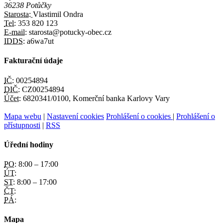
36238 Potůčky
Starosta:
Vlastimil Ondra
Tel:
353 820 123
E-mail:
starosta@potucky-obec.cz
IDDS:
a6wa7ut
Fakturační údaje
IČ:
00254894
DIČ:
CZ00254894
Účet:
6820341/0100, Komerční banka Karlovy Vary
Mapa webu
|
Nastavení cookies
Prohlášení o cookies
|
Prohlášení o
přístupnosti
|
RSS
Úřední hodiny
PO:
8:00 – 17:00
ÚT:
ST:
8:00 – 17:00
ČT:
PÁ:
Mapa