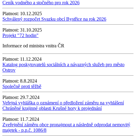
Ceník vodného a stočného pro rok 2026
Platnost:
10.12.2025
Schválený rozpočet Svazku obcí Bystřice na rok 2026
Platnost:
31.10.2025
Projekt "72 hodin"
Informace od ministra vnitra ČR
Platnost:
11.12.2024
Katalog poskytovatelů sociálních a návazných služeb pro město
Ostrov
Platnost:
8.8.2024
Společně proti těžbě
Platnost:
29.7.2024
Veřejná vyhláška o oznámení o předložení záměru na vyhlášení
Chráněné krajinné oblasti Krušné hory k projednání
Platnost:
11.7.2024
Zveřejnění záměru obce pronajmout a následně odprodat nemovitý
majetek - p.p.č. 1086/8