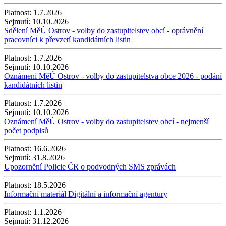
Platnost:
1.7.2026
Sejmutí:
10.10.2026
Sdělení MěÚ Ostrov - volby do zastupitelstev obcí - oprávnění
pracovníci k převzetí kandidátních listin
Platnost:
1.7.2026
Sejmutí:
10.10.2026
Oznámení MěÚ Ostrov - volby do zastupitelstva obce 2026 - podání
kandidátních listin
Platnost:
1.7.2026
Sejmutí:
10.10.2026
Oznámení MěÚ Ostrov - volby do zastupitelstev obcí - nejmenší
počet podpisů
Platnost:
16.6.2026
Sejmutí:
31.8.2026
Upozornění Policie ČR o podvodných SMS zprávách
Platnost:
18.5.2026
Informační materiál Digitální a informační agentury
Platnost:
1.1.2026
Sejmutí:
31.12.2026