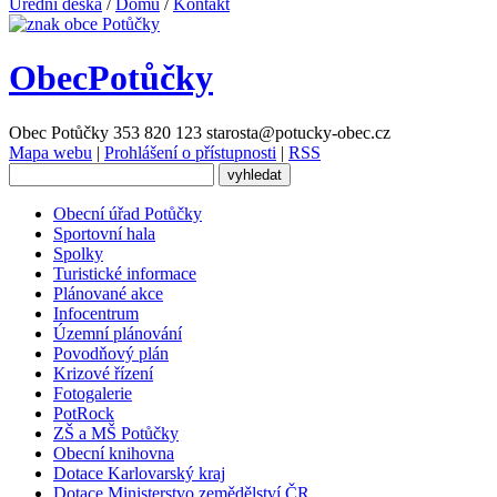
Úřední deska
/
Domů
/
Kontakt
Obec
Potůčky
Obec Potůčky
353 820 123
starosta@potucky-obec.cz
Mapa webu
|
Prohlášení o přístupnosti
|
RSS
Obecní úřad Potůčky
Sportovní hala
Spolky
Turistické informace
Plánované akce
Infocentrum
Územní plánování
Povodňový plán
Krizové řízení
Fotogalerie
PotRock
ZŠ a MŠ Potůčky
Obecní knihovna
Dotace Karlovarský kraj
Dotace Ministerstvo zemědělství ČR