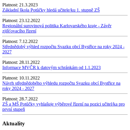
Platnost:
21.3.2023
Základní škola Potůčky hledá učitele/ku 1. stupně ZŠ
Platnost:
23.12.2022
Regionální surovinová politika Karlovarského kraje - Závěr
zjišťovacího řízení
Platnost:
7.12.2022
Střednědobý výhled rozpočtu Svazku obcí Bystřice na roky 2024 -
2027
Platnost:
28.11.2022
Informace MVČR k datovým schránkám od 1.1.2023
Platnost:
10.11.2022
Návrh střednědobého výhledu rozpočtu Svazku obcí Bystřice na
roky 2024 - 2027
Platnost:
28.7.2022
ZŠ a MŠ Potůčky vyhlašuje výběrové řízení na pozici učitel/ka pro
první stupeň
Aktuality