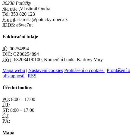
36238 Potůčky
Starosta:
Vlastimil Ondra
Tel:
353 820 123
E-mail:
starosta@potucky-obec.cz
IDDS:
a6wa7ut
Fakturační údaje
IČ:
00254894
DIČ:
CZ00254894
Účet:
6820341/0100, Komerční banka Karlovy Vary
Mapa webu
|
Nastavení cookies
Prohlášení o cookies
|
Prohlášení o
přístupnosti
|
RSS
Úřední hodiny
PO:
8:00 – 17:00
ÚT:
ST:
8:00 – 17:00
ČT:
PÁ:
Mapa