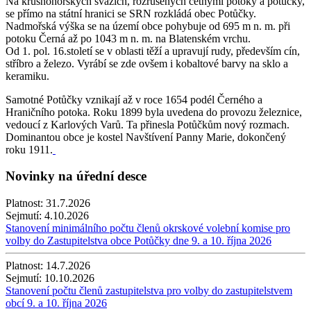
Na krušnohorských svazích, rozrušených četnými potoky a potůčky,
se přímo na státní hranici se SRN rozkládá obec Potůčky.
Nadmořská výška se na území obce pohybuje od 695 m n. m. při
potoku Černá až po 1043 m n. m. na Blatenském vrchu.
Od 1. pol. 16.století se v oblasti těží a upravují rudy, především cín,
stříbro a železo. Vyrábí se zde ovšem i kobaltové barvy na sklo a
keramiku.
Samotné Potůčky vznikají až v roce 1654 podél Černého a
Hraničního potoka. Roku 1899 byla uvedena do provozu železnice,
vedoucí z Karlových Varů. Ta přinesla Potůčkům nový rozmach.
Dominantou obce je kostel Navštívení Panny Marie, dokončený
roku 1911.
Novinky na úřední desce
Platnost:
31.7.2026
Sejmutí:
4.10.2026
Stanovení minimálního počtu členů okrskové volební komise pro
volby do Zastupitelstva obce Potůčky dne 9. a 10. října 2026
Platnost:
14.7.2026
Sejmutí:
10.10.2026
Stanovení počtu členů zastupitelstva pro volby do zastupitelstvem
obcí 9. a 10. října 2026