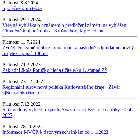
Platnost:
8.8.2024
Společně proti těžbě
Platnost:
29.7.2024
Veřejná vyhláška o oznámení o předložení záměru na vyhlášení
Chráněné krajinné oblasti Krušné hory k projednání
Platnost:
11.7.2024
Zveřejnění záměru obce pronajmout a následně odprodat nemovitý
majetek - p.p.č. 1086/8
Platnost:
21.3.2023
Základní škola Potůčky hledá učitele/ku 1. stupně ZŠ
Platnost:
23.12.2022
Regionální surovinová politika Karlovarského kraje - Závěr
zjišťovacího řízení
Platnost:
7.12.2022
Střednědobý výhled rozpočtu Svazku obcí Bystřice na roky 2024 -
2027
Platnost:
28.11.2022
Informace MVČR k datovým schránkám od 1.1.2023