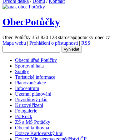
Úřední deska
/
Domů
/
Kontakt
Obec
Potůčky
Obec Potůčky
353 820 123
starosta@potucky-obec.cz
Mapa webu
|
Prohlášení o přístupnosti
|
RSS
Obecní úřad Potůčky
Sportovní hala
Spolky
Turistické informace
Plánované akce
Infocentrum
Územní plánování
Povodňový plán
Krizové řízení
Fotogalerie
PotRock
ZŠ a MŠ Potůčky
Obecní knihovna
Dotace Karlovarský kraj
Dotace Ministerstvo zemědělství ČR