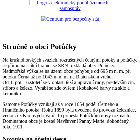
Stručně o obci Potůčky
Na krušnohorských svazích, rozrušených četnými potoky a potůčky,
se přímo na státní hranici se SRN rozkládá obec Potůčky.
Nadmořská výška se na území obce pohybuje od 695 m n. m. při
potoku Černá až po 1043 m n. m. na Blatenském vrchu.
Od 1. pol. 16.století se v oblasti těží a upravují rudy, především cín,
stříbro a železo. Vyrábí se zde ovšem i kobaltové barvy na sklo a
keramiku.
Samotné Potůčky vznikají až v roce 1654 podél Černého a
Hraničního potoka. Roku 1899 byla uvedena do provozu železnice,
vedoucí z Karlových Varů. Ta přinesla Potůčkům nový rozmach.
Dominantou obce je kostel Navštívení Panny Marie, dokončený
roku 1911.
Novinky na úřední desce