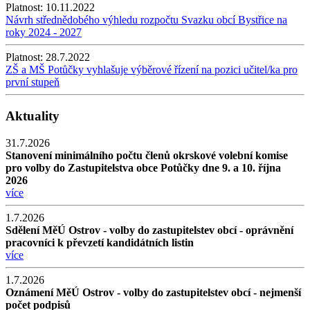
Platnost:
10.11.2022
Návrh střednědobého výhledu rozpočtu Svazku obcí Bystřice na
roky 2024 - 2027
Platnost:
28.7.2022
ZŠ a MŠ Potůčky vyhlašuje výběrové řízení na pozici učitel/ka pro
první stupeň
Aktuality
31.7.2026
Stanovení minimálního počtu členů okrskové volební komise
pro volby do Zastupitelstva obce Potůčky dne 9. a 10. října
2026
více
1.7.2026
Sdělení MěÚ Ostrov - volby do zastupitelstev obcí - oprávnění
pracovníci k převzetí kandidátních listin
více
1.7.2026
Oznámení MěÚ Ostrov - volby do zastupitelstev obcí - nejmenší
počet podpisů