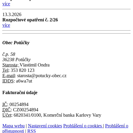
více
13.3.2026
Rozpočtové opatření č. 2/26
více
Obec Potůčky
č.p. 58
36238 Potůčky
Starosta:
Vlastimil Ondra
Tel:
353 820 123
E-mail:
starosta@potucky-obec.cz
IDDS:
a6wa7ut
Fakturační údaje
IČ:
00254894
DIČ:
CZ00254894
Účet:
6820341/0100, Komerční banka Karlovy Vary
Mapa webu
|
Nastavení cookies
Prohlášení o cookies
|
Prohlášení o
přístupnosti
|
RSS