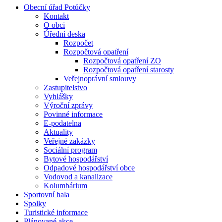
Obecní úřad Potůčky
Kontakt
O obci
Úřední deska
Rozpočet
Rozpočtová opatření
Rozpočtová opatření ZO
Rozpočtová opatření starosty
Veřejnoprávní smlouvy
Zastupitelstvo
Vyhlášky
Výroční zprávy
Povinné informace
E-podatelna
Aktuality
Veřejné zakázky
Sociální program
Bytové hospodářství
Odpadové hospodářství obce
Vodovod a kanalizace
Kolumbárium
Sportovní hala
Spolky
Turistické informace
Plánované akce