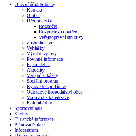
Obecní úřad Potůčky
Kontakt
O obci
Úřední deska
Rozpočet
Rozpočtová opatření
Veřejnoprávní smlouvy
Zastupitelstvo
Vyhlášky
Výroční zprávy
Povinné informace
E-podatelna
Aktuality
Veřejné zakázky
Sociální program
Bytové hospodářství
Odpadové hospodářství obce
Vodovod a kanalizace
Kolumbárium
Sportovní hala
Spolky
Turistické informace
Plánované akce
Infocentrum
Územní plánování