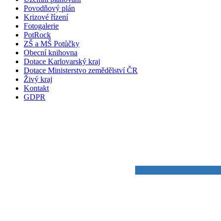
Povodňový plán
Krizové řízení
Fotogalerie
PotRock
ZŠ a MŠ Potůčky
Obecní knihovna
Dotace Karlovarský kraj
Dotace Ministerstvo zemědělství ČR
Živý kraj
Kontakt
GDPR