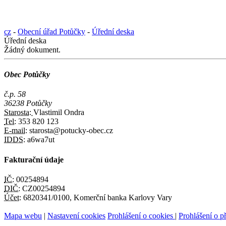
cz
-
Obecní úřad Potůčky
-
Úřední deska
Úřední deska
Žádný dokument.
Obec Potůčky
č.p. 58
36238 Potůčky
Starosta:
Vlastimil Ondra
Tel:
353 820 123
E-mail:
starosta@potucky-obec.cz
IDDS:
a6wa7ut
Fakturační údaje
IČ:
00254894
DIČ:
CZ00254894
Účet:
6820341/0100, Komerční banka Karlovy Vary
Mapa webu
|
Nastavení cookies
Prohlášení o cookies
|
Prohlášení o př