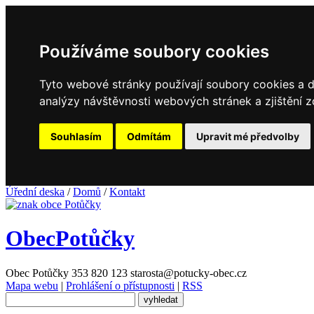
Používáme soubory cookies
Tyto webové stránky používají soubory cookies a da
analýzy návštěvnosti webových stránek a zjištění z
Souhlasím
Odmítám
Upravit mé předvolby
Úřední deska
/
Domů
/
Kontakt
Obec
Potůčky
Obec Potůčky
353 820 123
starosta@potucky-obec.cz
Mapa webu
|
Prohlášení o přístupnosti
|
RSS