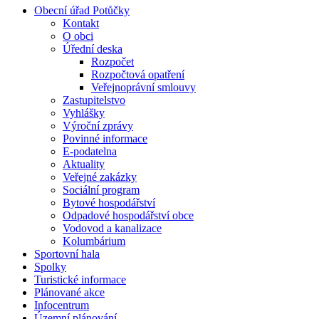
Obecní úřad Potůčky
Kontakt
O obci
Úřední deska
Rozpočet
Rozpočtová opatření
Veřejnoprávní smlouvy
Zastupitelstvo
Vyhlášky
Výroční zprávy
Povinné informace
E-podatelna
Aktuality
Veřejné zakázky
Sociální program
Bytové hospodářství
Odpadové hospodářství obce
Vodovod a kanalizace
Kolumbárium
Sportovní hala
Spolky
Turistické informace
Plánované akce
Infocentrum
Územní plánování